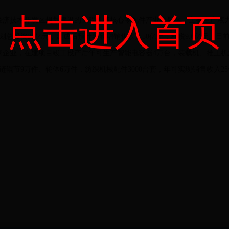
点击进入首页
技术开发区规划建设的工程机械核心零配件产业集聚区，主要生产液力
计划总投资30亿元，建成后预计年新增销售收入50亿元，利税9.6亿元。
企业，在建项目竣工投产后年可生产智能电容器4万台，装载机、推土机
链辊节9万件、轮体6万件，纺织机械配件3000台套，年可实现销售收入25