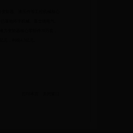
变矩器、液压件等工程机械核心
目前已落地环宇机械、富士德电气、
液力变矩器核心零部件70万套，
亿元，利税4.3亿元。
打印本页
关闭窗口