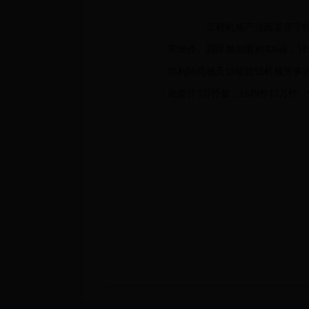
工程机械产业园是济宁经济
零部件。园区规划面积300亩，
凯利特机械及恒硕纺织机械等多家
底盘件3万件套，结构件15万件、