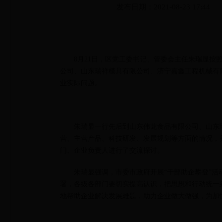
发布日期：2021-08-23 17:44
8月21日，区党工委书记、管委会主任朱瑞显按
公司、山东瑞祥模具有限公司、济宁嘉鑫工程机械有
业实际问题。
朱瑞显一行先后到山东伟龙食品有限公司、山东
营、主营产品、科技研发、发展规划等方面的情况，
门、企业负责人进行了交流探讨。
朱瑞显强调，市委市政府开展“干部助企攀登”
署，各级各部门要切实提高认识，把思想和行动统一
地帮助企业解决发展难题，助力企业做大做强，为加