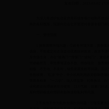
发布日期：2023-03-02 17:3
为深入推进护航优化营商环境专项行动和不担当
商的良好氛围，现面向社会公开受理对各级各部门和
一、受理范围
1.损害营商环境问题：①政务环境方面，贯彻
选择；不按规定向企业提供优惠扶持政策，政策不透
斥市场主体，存在“玻璃门”“弹簧门”“旋转门”，
资难融资贵，审批事项该放不放、明放暗控、放责留
积极、不主动、不及时，错失发展良机等问题。④人
务性收费，“红顶”中介，中介机构利用政府影响违
管简单粗暴、“一刀切”，搞人情监管、钓鱼执法，办
业和群众合理诉求生冷硬推、口大气粗，或者门好进
至利用职权或利用职务影响谋取私利等问题。
2.不担当不作为乱作为假作为问题：①落实重
展方面，破解难题能力不强、机械执行政策规定、创