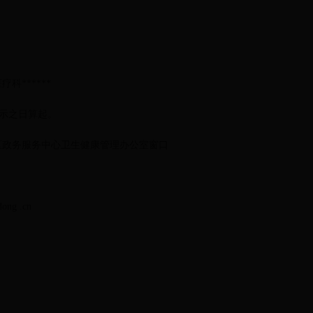
科******
公示之日算起。
发区政务服务中心卫生健康管理办公室窗口
ong .cn