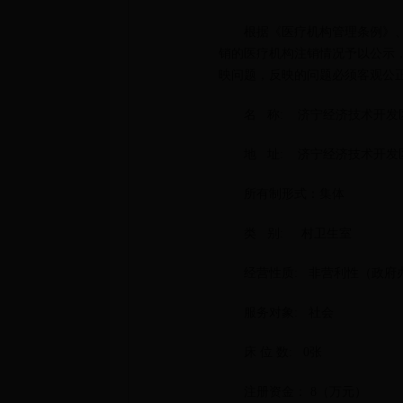
根据《医疗机构管理条例》
销的医疗机构注销情况予以公示
映问题，反映的问题必须客观公
名 称: 济宁经济技术开发
地 址: 济宁经济技术开发
所有制形式：集体
类 别: 村卫生室
经营性质: 非营利性（政府
服务对象: 社会
床 位 数: 0张
注册资金： 8（万元）