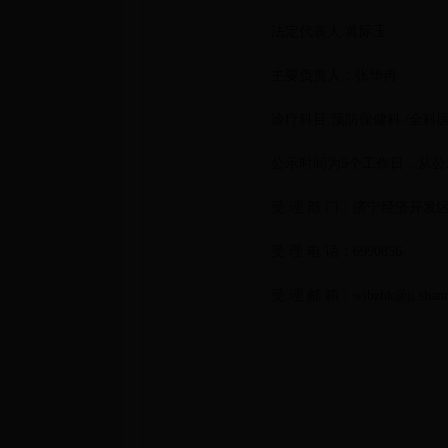
法定代表人:黄际玉
主要负责人：张华冉
诊疗科目:预防保健科 /全科医疗
公示时间为5个工作日，从
受 理 部 门：济宁经济开
受 理 电 话：6990856
受 理 邮 箱：wjbzhk@ji.shand