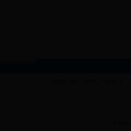
当前位置：
首页
>
新闻中心
>
通知公示
发布日期：2