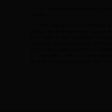
日前，市审计局经开区分局崔迎春同志的《将党的
类”优秀作品。
近年来，市审计局经开区分局在市局党组和区党
监督职责，较好地发挥了审计“治已病、防未病”作
的二十大精神，深入落实习近平总书记“三个走在前”
二是实干担当。紧紧围绕市局中心工作，开展市局统
国有企事业单位主要领导人员经济责任审计；紧紧围
章”。三是创新驱动。按照省厅、市局关于智慧审计的部
统一投资审计数据标准表规范数据采集，构建一套分
升。