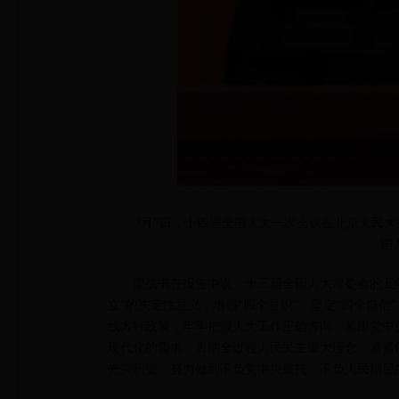
3月7日，十四届全国人大一次会议在北京人民
国
栗战书在报告中说，十三届全国人大常委会的五
立”的决定性意义，增强“四个意识”、坚定“四个自
线方针政策，牢牢把握人大工作正确方向，紧跟党中
现代化的需求，贯彻全过程人民民主重大理念，紧紧
光荣职责，努力做到不负党中央重托、不负人民期望