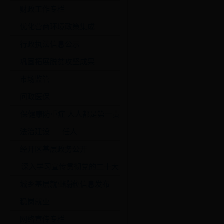
财政工作专栏
优化营商环境政策集成
行政执法信息公示
巩固拓展脱贫攻坚成果
市场监管
问政医保
保健康防重症 人人都是第一责
法治建设
任人
经开区基层政务公开
深入学习宣传贯彻党的二十大
城乡基层就业岗位信息发布
精神
稳岗就业
网络宣传专栏