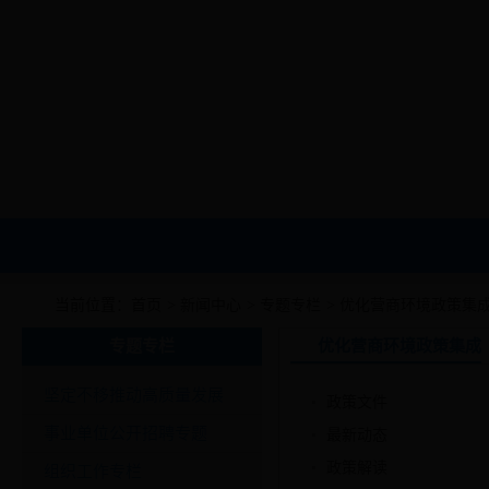
当前位置：
首页
>
新闻中心
>
专题专栏
>
优化营商环境政策集
专题专栏
优化营商环境政策集成
坚定不移推动高质量发展
政策文件
事业单位公开招聘专题
最新动态
政策解读
组织工作专栏