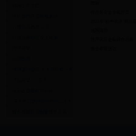
图解
财政工作专栏
经开区企业专属网页
优化营商环境政策集成
2022年“稳中求进”高
行政执法信息公示
减税降费
巩固拓展脱贫攻坚成果
经开区反走私综合治理
市场监管
惠企政策送达
问政医保
保健康防重症 人人都是第一责
法治建设
任人
经开区基层政务公开
深入学习宣传贯彻党的二十大
城乡基层就业岗位信息发布
精神